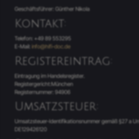
Geschäftsführer: Günther Nikola
Kontakt:
Telefon: +49 89 553295
E-Mail:
info@hifi-doc.de
Registereintrag:
Eintragung im Handelsregister.
Registergericht:München
Registernummer: 94906
Umsatzsteuer:
Umsatzsteuer-Identifikationsnummer gemäß §27 a U
DE129426120