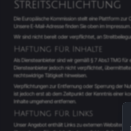
Streitschlichtung
Die Europäische Kommission stellt eine Plattform zur O
Unsere E-Mail-Adresse finden Sie oben im Impressum.
Wir sind nicht bereit oder verpflichtet, an Streitbeil
Haftung für Inhalte
Als Diensteanbieter sind wir gemäß § 7 Abs.1 TMG für 
Diensteanbieter jedoch nicht verpflichtet, übermitte
rechtswidrige Tätigkeit hinweisen.
Verpflichtungen zur Entfernung oder Sperrung der Nu
ist jedoch erst ab dem Zeitpunkt der Kenntnis einer
Inhalte umgehend entfernen.
Haftung für Links
D
Unser Angebot enthält Links zu externen Websites Drit
p