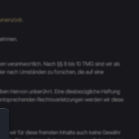
sumers/odr
.
unehmen.
en verantwortlich. Nach §§ 8 bis 10 TMG sind wir als
der nach Umständen zu forschen, die auf eine
ben hiervon unberührt. Eine diesbezügliche Haftung
n entsprechenden Rechtsverletzungen werden wir diese
nnen wir für diese fremden Inhalte auch keine Gewähr