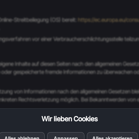
nline-Streitbeilegung (OS) bereit:
https://ec.europa.eu/con
egungsverfahren vor einer Verbraucherschlichtungsstelle teilz
eigene Inhalte auf diesen Seiten nach den allgemeinen Gesetz
lte oder gespeicherte fremde Informationen zu überwachen o
tzung von Informationen nach den allgemeinen Gesetzen blei
 konkreten Rechtsverletzung möglich. Bei Bekanntwerden vo
Wir lieben Cookies
iese Website oder ihre Tools von Drittanbietern verarbeiten
ter, auf deren Inhalte wir keinen Einfluss haben. Deshalb kö
ersonenbezogene Daten (z. B. Browserdaten, IP-Adressen) und
Alles ablehnen
Anpassen
Alles akzeptieren