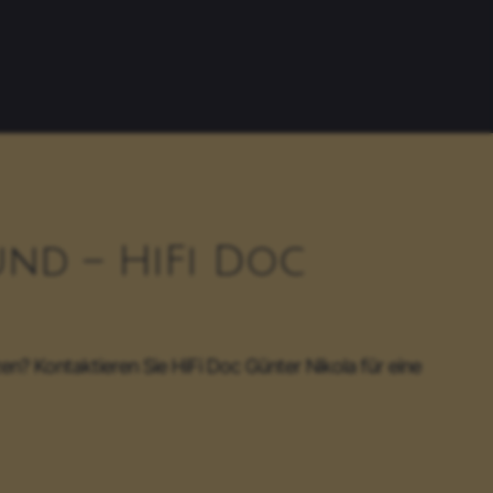
und – HiFi Doc
n? Kontaktieren Sie HiFi Doc Günter Nikola für eine