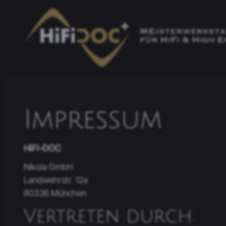
Impressum
HiFi-DOC
Nikola GmbH
Landwehrstr. 12a
80336 München
Vertreten durch: